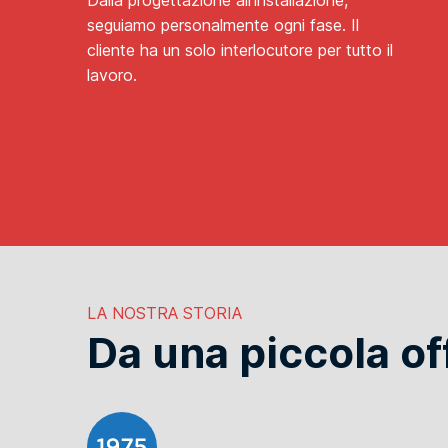
seguiamo personalmente ogni fase. Il
cliente ha un solo interlocutore per tutto il
lavoro.
LA NOSTRA STORIA
Da una piccola of