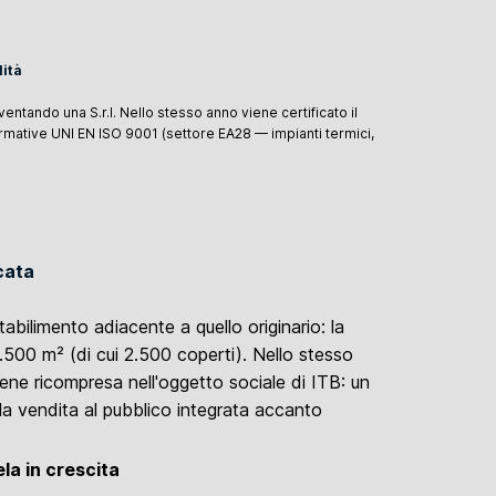
lità
entando una S.r.l. Nello stesso anno viene certificato il
rmative UNI EN ISO 9001 (settore EA28 — impianti termici,
cata
bilimento adiacente a quello originario: la
4.500 m² (di cui 2.500 coperti). Nello stesso
viene ricompresa nell'oggetto sociale di ITB: un
 la vendita al pubblico integrata accanto
la in crescita