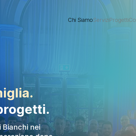
Chi Siamo
Servizi
Progetti
Con
iglia.
progetti.
i Bianchi nei