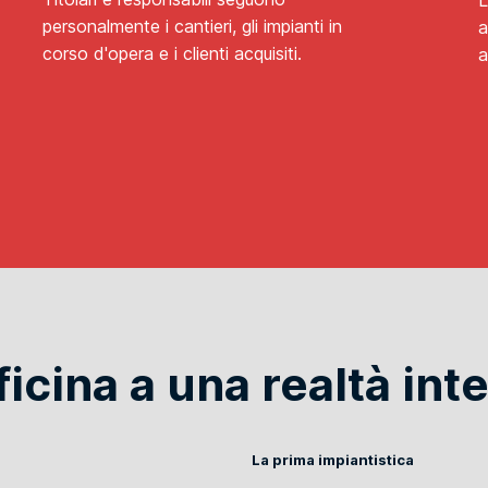
L
personalmente i cantieri, gli impianti in
a
corso d'opera e i clienti acquisiti.
a
ficina a una realtà int
La prima impiantistica